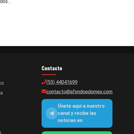
 dos…
Contacto
(55) 44041699
co
contacto@afondoedomex.com
ca
Únete aquí a nuestro
canal y recibe las
noticias en
s