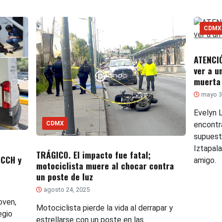
CDMX
ATENCIÓ
ver a u
muerta
mayo 3
Evelyn 
CDMX
encontr
supuest
Iztapal
TRÁGICO. El impacto fue fatal;
 CCH y
amigo.
motociclista muere al chocar contra
un poste de luz
agosto 24, 2025
oven,
Motociclista pierde la vida al derrapar y
egio
estrellarse con un poste en las