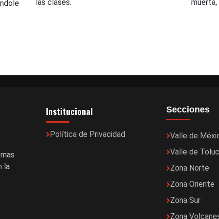
las clases.
muerta,
ándole
Institucional
Secciones
Política de Privacidad
Valle de Méxi
Valle de Tolu
temas
 la
Zona Norte
Zona Oriente
Zona Sur
Zona Volcane