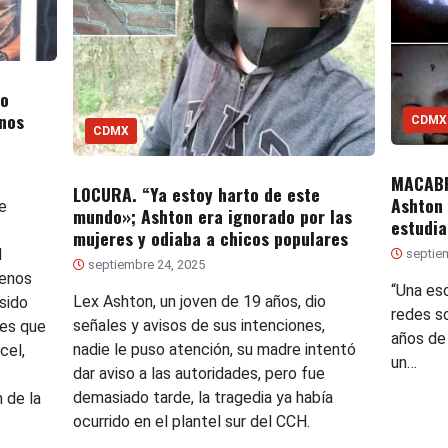
io
enos
CDMX
CDMX
MACABR
LOCURA. “Ya estoy harto de este
Ashton 
e
mundo»; Ashton era ignorado por las
estudia
mujeres y odiaba a chicos populares
l
septiem
septiembre 24, 2025
menos
“Una es
Lex Ashton, un joven de 19 años, dio
sido
redes s
señales y avisos de sus intenciones,
nes que
años de
nadie le puso atención, su madre intentó
cel,
un…
dar aviso a las autoridades, pero fue
demasiado tarde, la tragedia ya había
n de la
ocurrido en el plantel sur del CCH.