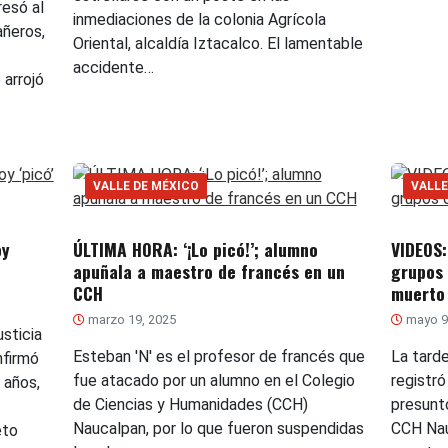
resó al
inmediaciones de la colonia Agrícola
añeros,
Oriental, alcaldía Iztacalco. El lamentable
accidente…
arrojó
VALLE DE MÉXICO
VALLE
oy
ÚLTIMA HORA: ‘¡Lo picó!’; alumno
VIDEOS:
apuñala a maestro de francés en un
grupos 
CCH
muerto
marzo 19, 2025
mayo 9
usticia
Esteban 'N' es el profesor de francés que
La tard
nfirmó
fue atacado por un alumno en el Colegio
registr
 años,
de Ciencias y Humanidades (CCH)
presunto
Naucalpan, por lo que fueron suspendidas
CCH Nau
eto