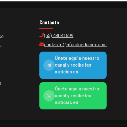
Contacto
(55) 44041699
co
contacto@afondoedomex.com
ca
Únete aquí a nuestro
canal y recibe las
noticias en
s
Únete aquí a nuestro
canal y recibe las
noticias en