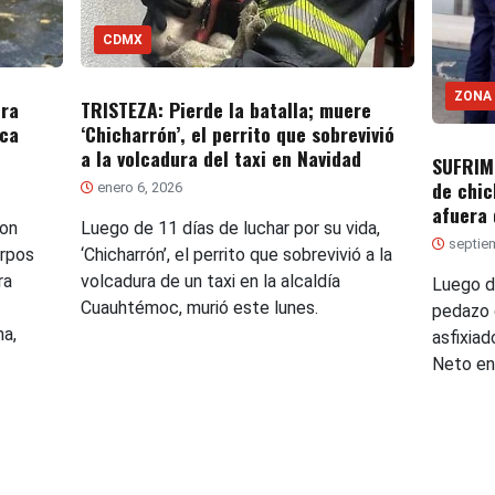
CDMX
ZONA
TRISTEZA: Pierde la batalla; muere
tra
‘Chicharrón’, el perrito que sobrevivió
eca
a la volcadura del taxi en Navidad
SUFRIM
de chic
enero 6, 2026
afuera 
Luego de 11 días de luchar por su vida,
con
septiem
‘Chicharrón’, el perrito que sobrevivió a la
erpos
volcadura de un taxi en la alcaldía
ra
Luego d
Cuauhtémoc, murió este lunes.
pedazo 
ma,
asfixiad
Neto en