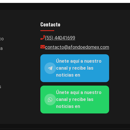
Contacto
(55) 44041699
co
contacto@afondoedomex.com
ca
Únete aquí a nuestro
canal y recibe las
noticias en
s
Únete aquí a nuestro
canal y recibe las
noticias en