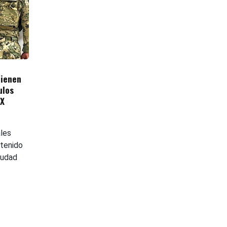
tienen
ulos
MX
ales
etenido
iudad