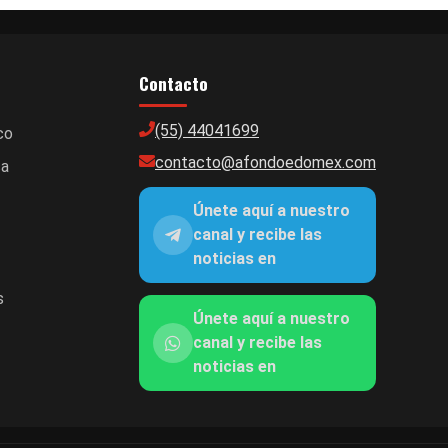
Contacto
(55) 44041699
co
contacto@afondoedomex.com
ca
Únete aquí a nuestro
canal y recibe las
noticias en
s
Únete aquí a nuestro
canal y recibe las
noticias en