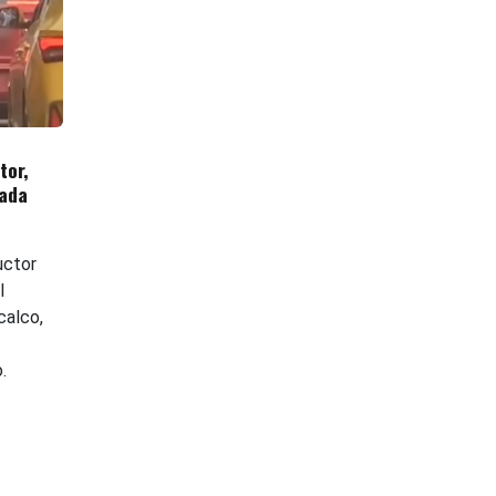
tor,
nada
uctor
l
calco,
.