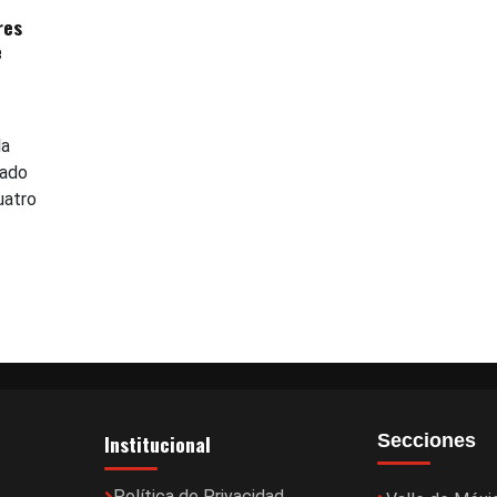
res
e
la
tado
uatro
Institucional
Secciones
Política de Privacidad