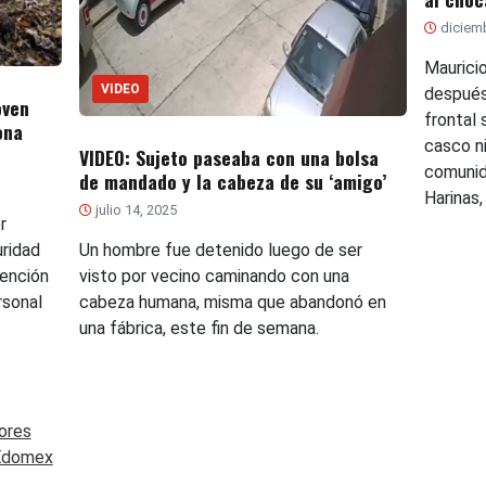
diciemb
Maurici
VIDEO
después
oven
frontal 
ona
casco ni
VIDEO: Sujeto paseaba con una bolsa
comunid
de mandado y la cabeza de su ‘amigo’
Harinas,
julio 14, 2025
r
Un hombre fue detenido luego de ser
ridad
visto por vecino caminando con una
vención
cabeza humana, misma que abandonó en
rsonal
una fábrica, este fin de semana.