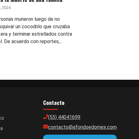
5, 2024
rsonas murieron luego de no
squivar un cocodrilo que cruzaba
tera y terminar estrellados contra
ol. De acuerdo con reportes,…
Contacto
(55) 44041699
co
contacto@afondoedomex.com
ca