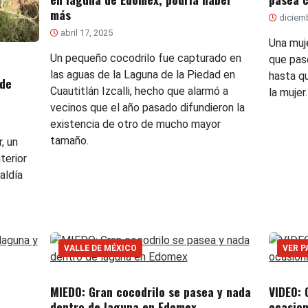
más
diciemb
abril 17, 2025
Una muj
Un pequeño cocodrilo fue capturado en
que pas
las aguas de la Laguna de la Piedad en
hasta q
 de
Cuautitlán Izcalli, hecho que alarmó a
la mujer.
vecinos que el año pasado difundieron la
existencia de otro de mucho mayor
tamaño.
, un
terior
aldía
VALLE DE MÉXICO
VER P
a
MIEDO: Gran cocodrilo se pasea y nada
VIDEO: 
dentro de laguna en Edomex
ocasion