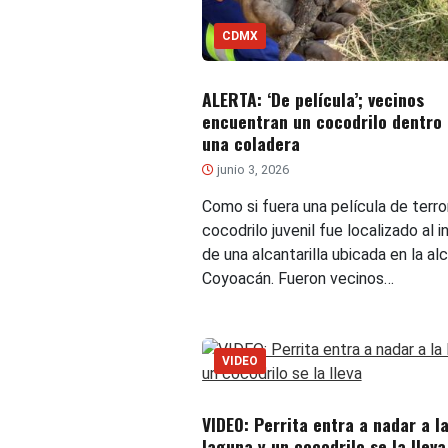
CDMX
ALERTA: ‘De película’; vecinos
encuentran un cocodrilo dentro
una coladera
junio 3, 2026
Como si fuera una película de terror
cocodrilo juvenil fue localizado al in
de una alcantarilla ubicada en la alc
Coyoacán. Fueron vecinos…
VIDEO
VIDEO: Perrita entra a nadar a l
laguna y un cocodrilo se la lleva