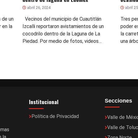
abril 26, 2024
abril 2
 de un
Vecinos del municipio de Cuautitlán
Tres pe
 en la
Izcalli reportaron avistamientos de un
poder e
cocodrilo dentro de la Laguna de La
la carre
Piedad. Por medio de fotos, videos…
una árb
Institucional
Secciones
Política de Privacidad
Valle de Méxi
Valle de Tolu
temas
 la
Zona Norte