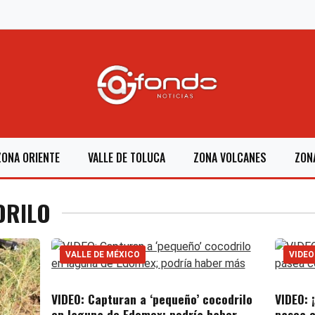
ZONA ORIENTE
VALLE DE TOLUCA
ZONA VOLCANES
ZON
DRILO
VALLE DE MÉXICO
VIDEO
VIDEO: Capturan a ‘pequeño’ cocodrilo
VIDEO: 
en laguna de Edomex; podría haber
pasea c