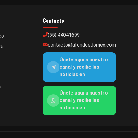
Contacto
(55) 44041699
co
contacto@afondoedomex.com
ca
Únete aquí a nuestro
canal y recibe las
noticias en
s
Únete aquí a nuestro
canal y recibe las
noticias en