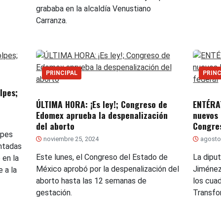
grababa en la alcaldía Venustiano
Carranza.
PRINCIPAL
PRINC
lpes;
ÚLTIMA HORA: ¡Es ley!; Congreso de
ENTÉRAT
Edomex aprueba la despenalización
nuevos 
del aborto
Congre
lpes
noviembre 25, 2024
agosto 
ntadas
Este lunes, el Congreso del Estado de
La dipu
 en la
México aprobó por la despenalización del
Jiménez
 a la
aborto hasta las 12 semanas de
los cuad
gestación.
Transfo