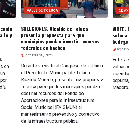
VALLE DE TOLUCA
CDMX
venida
SOLUCIONES. Alcalde de Toluca
VIDEO. 
alto y
presenta propuesta para que
sofocan
municipios puedan invertir recursos
bodega 
federales en bacheo
agosto
octubre 28, 2025
s
Este vie
Durante su visita al Congreso de la Unión,
es en
vulcano
el Presidente Municipal de Toluca,
 un
incendi
Ricardo Moreno, presentó una propuesta
 por
espuma,
técnica para que los municipios puedan
día
Madero
destinar recursos del Fondo de
Aportaciones para la Infraestructura
Social Municipal (FAISMUN) al
mantenimiento preventivo y correctivo
de la infraestructura pública.