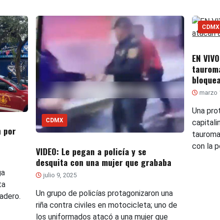
CDMX
EN VIVO
tauroma
bloquea
marzo 
Una pro
CDMX
capital
 por
tauroma
con la p
VIDEO: Le pegan a policía y se
desquita con una mujer que grababa
ga
julio 9, 2025
ta
Un grupo de policías protagonizaron una
adero.
riña contra civiles en motocicleta; uno de
los uniformados atacó a una mujer que