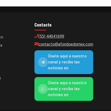
Contacto
(55) 44041699
co
contacto@afondoedomex.com
ca
Únete aquí a nuestro
canal y recibe las
noticias en
s
Únete aquí a nuestro
canal y recibe las
noticias en