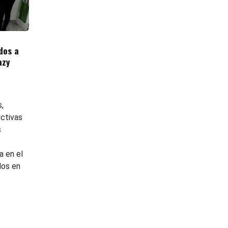
dos a
azy
,
ictivas
s
a en el
dos en