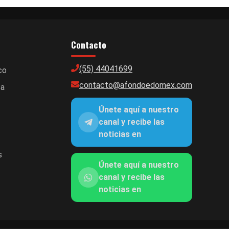
Contacto
(55) 44041699
co
contacto@afondoedomex.com
ca
Únete aquí a nuestro
canal y recibe las
noticias en
s
Únete aquí a nuestro
canal y recibe las
noticias en