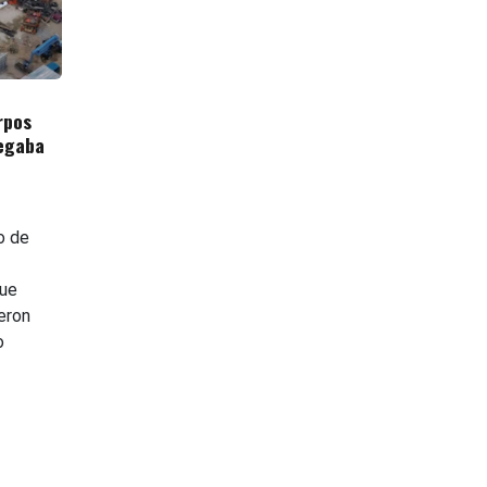
rpos
egaba
o de
que
eron
o