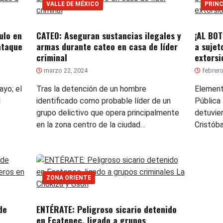
VALLE DE MÉXICO
PRINC
ulo en
CATEO: Aseguran sustancias ilegales y
¡AL BOT
ataque
armas durante cateo en casa de líder
a sujet
criminal
extorsi
marzo 22, 2024
febrero
ayo; el
Tras la detención de un hombre
Element
l
identificado como probable líder de un
Pública
grupo delictivo que opera principalmente
detuvier
en la zona centro de la ciudad…
Cristób
ZONA ORIENTE
de
ENTÉRATE: Peligroso sicario detenido
en Ecatepec, ligado a grupos