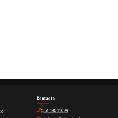
Contacto
(55) 44041699
co