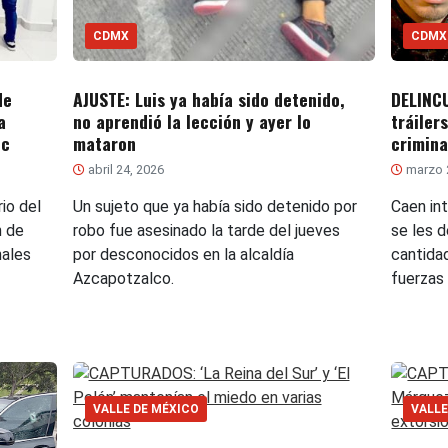
CDMX
CDMX
de
AJUSTE: Luis ya había sido detenido,
DELINC
a
no aprendió la lección y ayer lo
tráiler
ec
mataron
crimina
abril 24, 2026
marzo 
io del
Un sujeto que ya había sido detenido por
Caen in
n de
robo fue asesinado la tarde del jueves
se les 
nales
por desconocidos en la alcaldía
cantida
Azcapotzalco.
fuerzas 
VALLE DE MÉXICO
VALLE