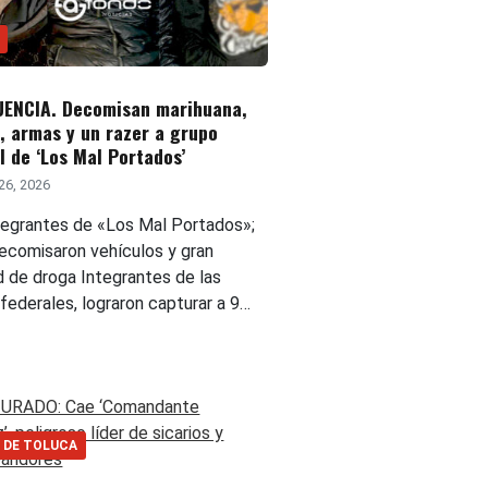
UENCIA. Decomisan marihuana,
s, armas y un razer a grupo
l de ‘Los Mal Portados’
26, 2026
tegrantes de «Los Mal Portados»;
decomisaron vehículos y gran
d de droga Integrantes de las
federales, lograron capturar a 9…
 DE TOLUCA