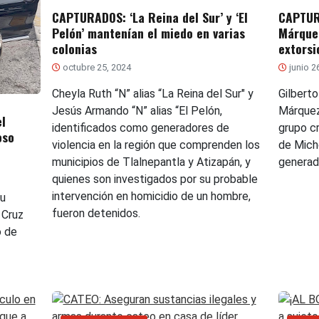
CAPTURADOS: ‘La Reina del Sur’ y ‘El
CAPTUR
Pelón’ mantenían el miedo en varias
Márquez
colonias
extors
octubre 25, 2024
junio 2
Cheyla Ruth “N” alias “La Reina del Sur" y
Gilbert
Jesús Armando “N” alias “El Pelón,
Márquez
l
identificados como generadores de
grupo c
oso
violencia en la región que comprenden los
de Mich
municipios de Tlalnepantla y Atizapán, y
generad
quienes son investigados por su probable
intervención en homicidio de un hombre,
su
fueron detenidos.
 Cruz
o de