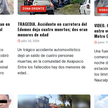
ZONA ORIENTE
VIDEO
ban en
TRAGEDIA. Accidente en carretera del
VIDEO. 
al
Edomex deja cuatro muertos; dos eran
entre v
menores de edad
Metro 
julio 20, 2026
junio 1
co
Un trágico accidente automovilístico
Una fue
cobró
dejó un saldo de cuatro personas
comerci
ue
muertas, en la comunidad de Axapusco.
noche de
ional
Entre los fallecidos hay dos menores de
estació
tro
edad.…
los lími
Naucalp