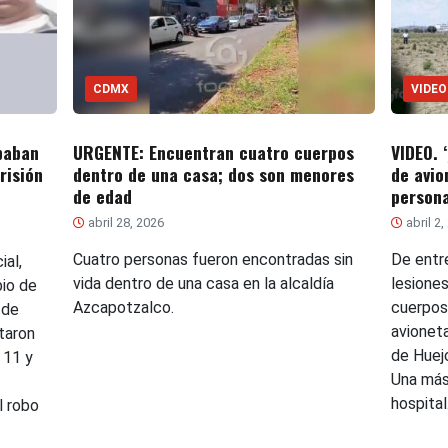
CDMX
VIDEO
baban
URGENTE: Encuentran cuatro cuerpos
VIDEO. 
risión
dentro de una casa; dos son menores
de avio
de edad
person
abril 28, 2026
abril 2,
Cuatro personas fueron encontradas sin
De entre
ial,
vida dentro de una casa en la alcaldía
lesione
bio de
Azcapotzalco.
cuerpos
 de
avionet
ctaron
de Huej
 11 y
Una más 
hospital
l robo