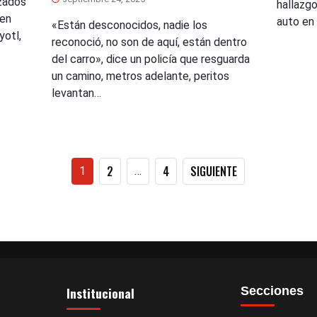
izados
hallazgo
 en
auto en
«Están desconocidos, nadie los
yotl,
reconoció, no son de aquí, están dentro
del carro», dice un policía que resguarda
un camino, metros adelante, peritos
levantan…
Paginación
2
4
SIGUIENTE
1
…
de
entradas
Institucional
Secciones