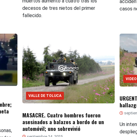
muertos aumentó a cuatro tras los
acciden
decesos de tres nietos del primer
casos n
fallecido.
VIDEO
VALLE DE TOLUCA
URGENTE
mbre;
hallazg
neta
septiem
MASACRE. Cuatro hombres fueron
asesinados a balazos a bordo de un
Un inte
automóvil; uno sobrevivió
sonas,
desplie
septiembre 24, 2025