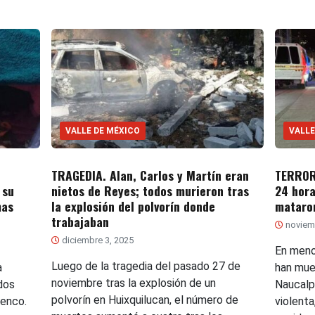
VALLE DE MÉXICO
VALLE
TRAGEDIA. Alan, Carlos y Martín eran
TERROR
 su
nietos de Reyes; todos murieron tras
24 hora
mas
la explosión del polvorín donde
mataro
trabajaban
noviem
diciembre 3, 2025
En meno
Luego de la tragedia del pasado 27 de
a
han mue
noviembre tras la explosión de un
dos
Naucalp
polvorín en Huixquilucan, el número de
tenco.
violent