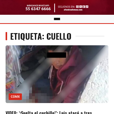
ETIQUETA: CUELLO
CDMX
VIDEO: ‘¡Suelta el cuchillo!’; Luis atacó a tres