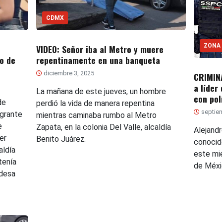
CDMX
ZONA
VIDEO: Señor iba al Metro y muere
o de
repentinamente en una banqueta
diciembre 3, 2025
CRIMINA
a líder
La mañana de este jueves, un hombre
con pol
de
perdió la vida de manera repentina
septiem
egrante
mientras caminaba rumbo al Metro
e
Zapata, en la colonia Del Valle, alcaldía
Alejandr
er
Benito Juárez.
conocid
aldía
este mié
tenía
de Méxi
ldesa