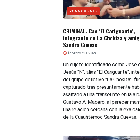
ZONA ORIENTE
CRIMINAL. Cae ‘El Cariguante’,
integrante de La Chokiza y amig
Sandra Cuevas
febrero 20, 2026
Un sujeto identificado como José 
Jesús "N", alias "El Cariguante", int
del grupo delictivo "La Chokiza", fu
capturado tras presuntamente hab
asaltado a una transeúnte en la alc
Gustavo A. Madero; al parecer man
una relación cercana con la exalca
de la Cuauhtémoc Sandra Cuevas.