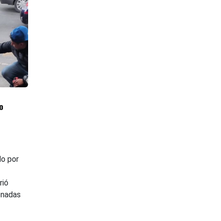
o
do por
rió
onadas