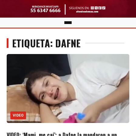
ETIQUETA: DAFNE
VIDEO
VIDEO: ‘Mami, me caí’; a Dafne la mandaron a un