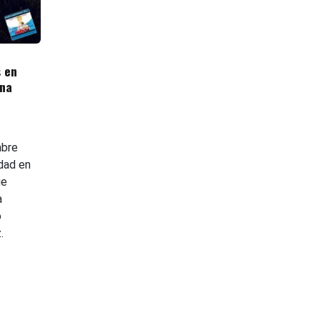
 en
una
mbre
dad en
ue
a
o
.