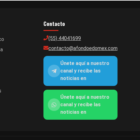
Contacto
(55) 44041699
co
contacto@afondoedomex.com
ca
Únete aquí a nuestro
canal y recibe las
noticias en
s
Únete aquí a nuestro
canal y recibe las
noticias en