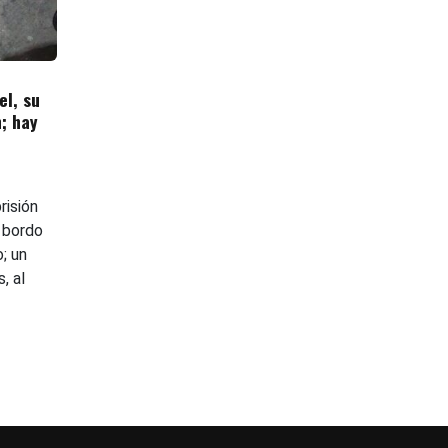
el, su
n; hay
risión
 bordo
; un
, al