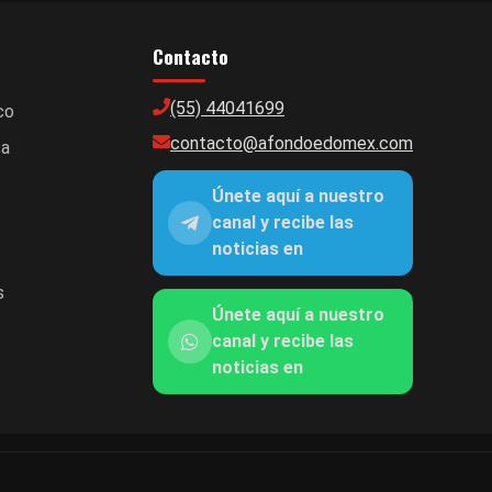
Contacto
(55) 44041699
co
contacto@afondoedomex.com
ca
Únete aquí a nuestro
canal y recibe las
noticias en
s
Únete aquí a nuestro
canal y recibe las
noticias en