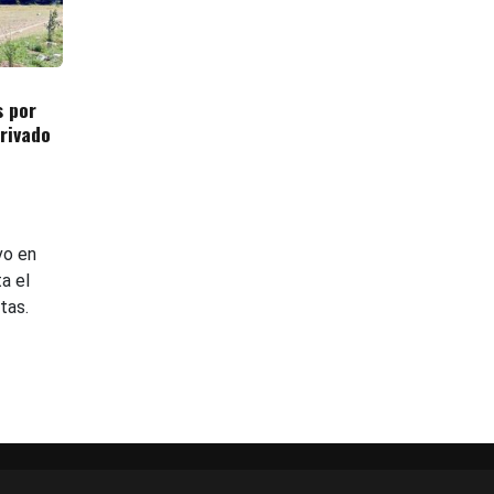
 por
rivado
vo en
a el
tas.