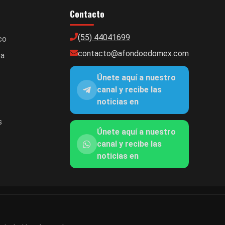
Contacto
(55) 44041699
co
contacto@afondoedomex.com
ca
Únete aquí a nuestro
canal y recibe las
noticias en
s
Únete aquí a nuestro
canal y recibe las
noticias en