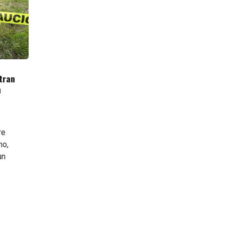
tran
n
re
no,
un