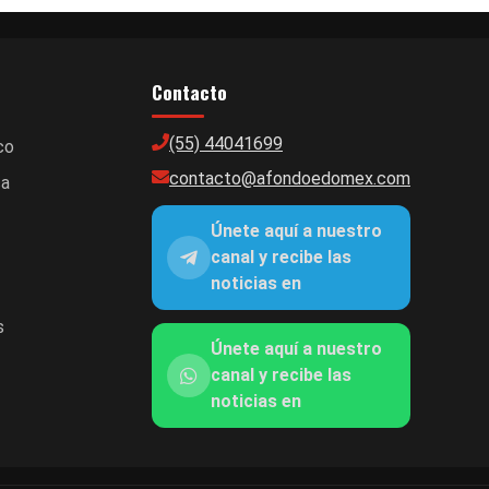
Contacto
(55) 44041699
co
contacto@afondoedomex.com
ca
Únete aquí a nuestro
canal y recibe las
noticias en
s
Únete aquí a nuestro
canal y recibe las
noticias en