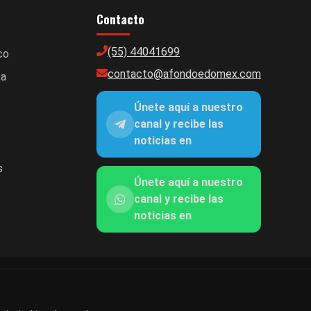
Contacto
(55) 44041699
co
contacto@afondoedomex.com
ca
Únete aquí a nuestro
canal y recibe las
noticias en
s
Únete aquí a nuestro
canal y recibe las
noticias en