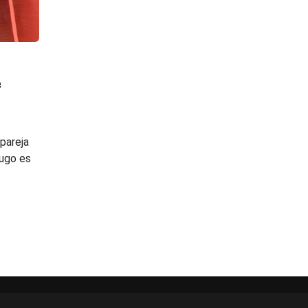
e
 pareja
ugo es