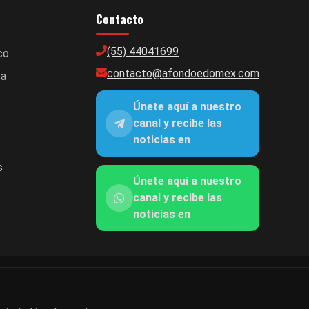
Contacto
(55) 44041699
co
contacto@afondoedomex.com
ca
Únete aquí a nuestro
canal y recibe las
noticias en
s
Únete aquí a nuestro
canal y recibe las
noticias en