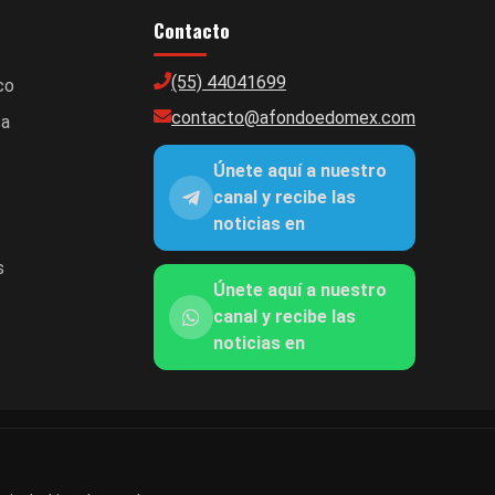
Contacto
(55) 44041699
co
contacto@afondoedomex.com
ca
Únete aquí a nuestro
canal y recibe las
noticias en
s
Únete aquí a nuestro
canal y recibe las
noticias en