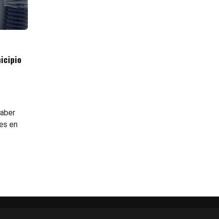
icipio
haber
tes en