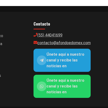
Contacto
(55) 44041699
co
contacto@afondoedomex.com
ca
Únete aquí a nuestro
canal y recibe las
noticias en
s
Únete aquí a nuestro
canal y recibe las
noticias en