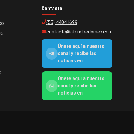
Contacto
(55) 44041699
co
contacto@afondoedomex.com
ca
Únete aquí a nuestro
canal y recibe las
noticias en
s
Únete aquí a nuestro
canal y recibe las
noticias en