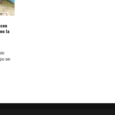
 con
en la
ulo
po sin