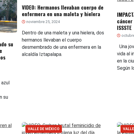
VIDEO: Hermanos llevaban cuerpo de
enfermera en una maleta y hielera
IMPACT
cáncer 
noviembre 25, 2024
ISSSTE
Dentro de una maleta y una hielera, dos
octubre
hermanos llevaban el cuerpo
ado su
Una jov
desmembrado de una enfermera en la
e
vida al 
alcaldía Iztapalapa.
ios
en la c
Según l
 azul
n su
VALLE DE MÉXICO
VALLE