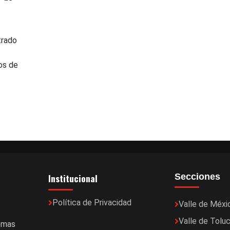
trado
os de
Institucional
Secciones
Política de Privacidad
Valle de Méxi
Valle de Tolu
temas