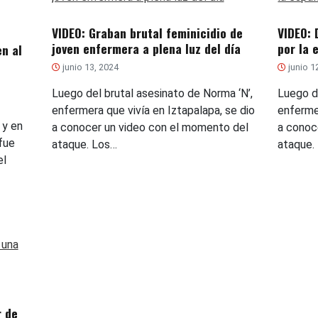
VIDEO: Graban brutal feminicidio de
VIDEO: 
joven enfermera a plena luz del día
por la 
n al
junio 13, 2024
junio 1
Luego del brutal asesinato de Norma ‘N’,
Luego d
enfermera que vivía en Iztapalapa, se dio
enfermer
 y en
a conocer un video con el momento del
a conoc
 fue
ataque. Los…
ataque.
el
r de