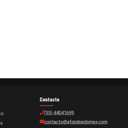
Contacto
(55) 44041699
co
contacto@afondoedomex.com
ca