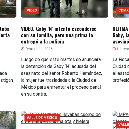
VIDEO
CDMX
staba
VIDEO. Gaby ‘N’ intentó esconderse
ÚLTIMA
uerta
con su familia, pero una prima la
Gaby, l
entregó a la policía
asesinó
febrero 11, 2026
febrero
Luego de que este martes se anunciara
La Fisca
la detención de Gaby ‘N’, acusada del
Ciudad 
nada
asesinato del señor Roberto Hernández,
el esta
estigan
la mujer fue trasladada a la Ciudad de
profesi
México para enfrentar el proceso penal
en su contra.
VALLE DE MÉXICO
VALLE