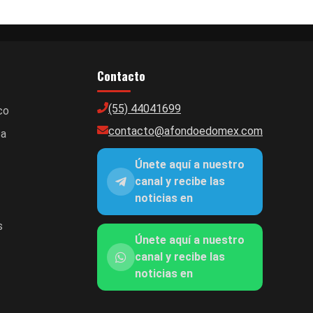
Contacto
(55) 44041699
co
contacto@afondoedomex.com
ca
Únete aquí a nuestro
canal y recibe las
noticias en
s
Únete aquí a nuestro
canal y recibe las
noticias en