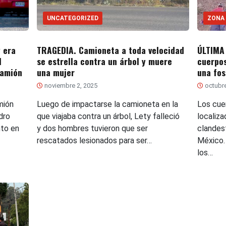
UNCATEGORIZED
ZONA
 era
TRAGEDIA. Camioneta a toda velocidad
ÚLTIMA
l
se estrella contra un árbol y muere
cuerpos
camión
una mujer
una fos
noviembre 2, 2025
octubre
mión
Luego de impactarse la camioneta en la
Los cue
dro
que viajaba contra un árbol, Lety falleció
localiz
nto en
y dos hombres tuvieron que ser
clandes
rescatados lesionados para ser…
México.
los…