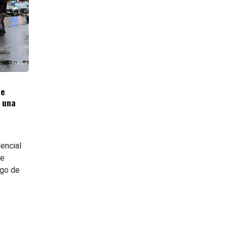
de
 una
dencial
te
ego de