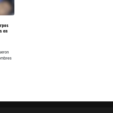
rpos
s en
ueron
ombres