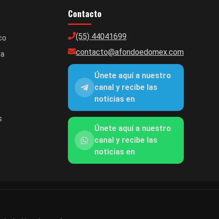
Contacto
(55) 44041699
co
contacto@afondoedomex.com
ca
Únete aquí a nuestro
canal y recibe las
noticias en
s
Únete aquí a nuestro
canal y recibe las
noticias en