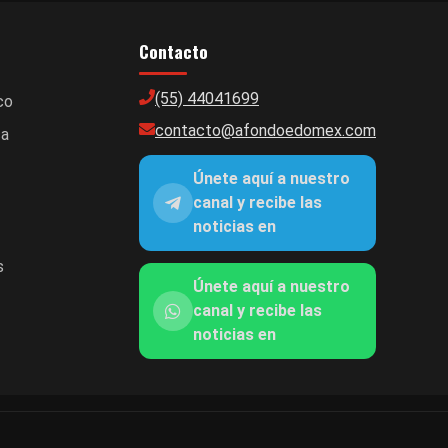
Contacto
(55) 44041699
co
contacto@afondoedomex.com
ca
Únete aquí a nuestro
canal y recibe las
noticias en
s
Únete aquí a nuestro
canal y recibe las
noticias en