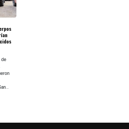
erpos
rían
cidos
 de
,
ueron
 San…