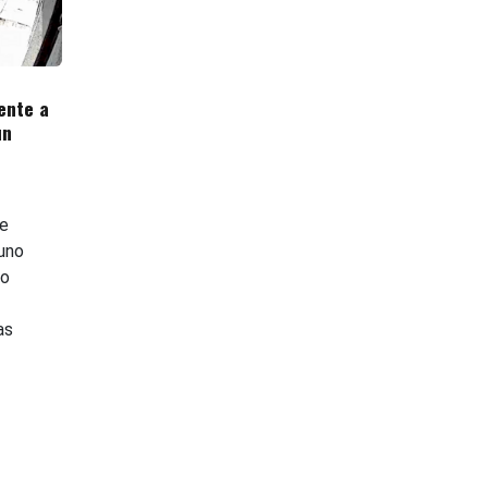
ente a
un
e
guno
ro
as