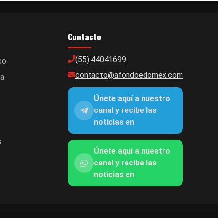
Contacto
(55) 44041699
co
contacto@afondoedomex.com
ca
Únete aquí a nuestro
canal y recibe las
noticias en
s
Únete aquí a nuestro
canal y recibe las
noticias en