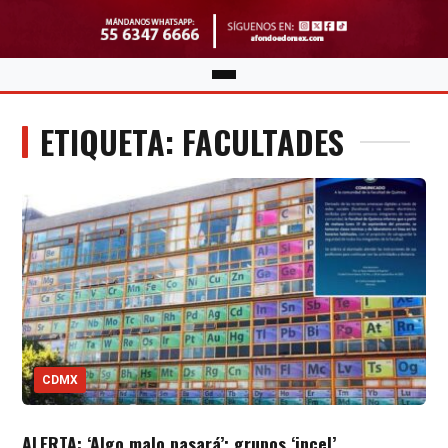
ETIQUETA: FACULTADES
CDMX
ALERTA: ‘Algo malo pasará’; grupos ‘incel’