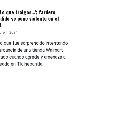
‘Lo que traigas…’; fardero
dido se pone violento en el
t
re 4, 2024
to que fue sorprendido intentando
ercancía de una tienda Walmart
bado cuando agrede y amenaza a
eado en Tlalnepantla.