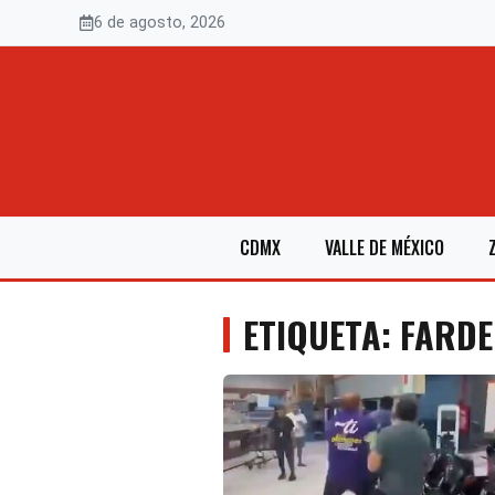
Saltar
6 de agosto, 2026
al
contenido
CDMX
VALLE DE MÉXICO
ETIQUETA: FARD