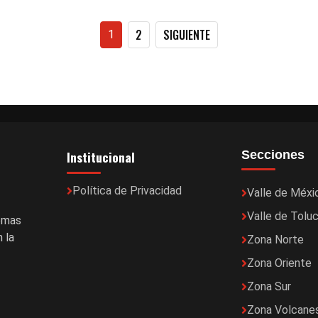
Paginación
2
SIGUIENTE
1
de
entradas
Institucional
Secciones
Política de Privacidad
Valle de Méxi
Valle de Tolu
temas
 la
Zona Norte
Zona Oriente
Zona Sur
Zona Volcane