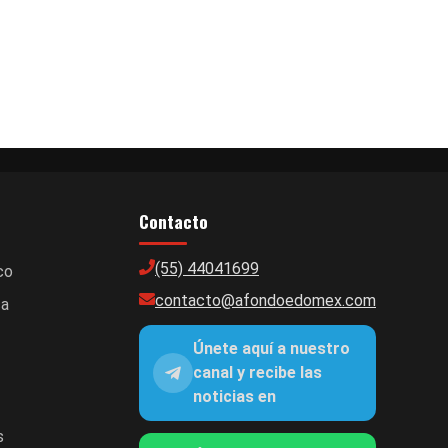
Contacto
(55) 44041699
co
contacto@afondoedomex.com
ca
Únete aquí a nuestro
canal y recibe las
noticias en
s