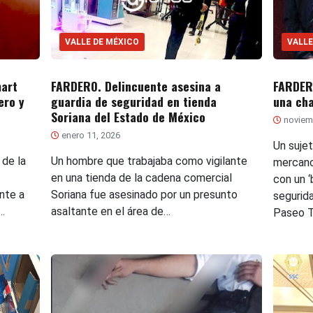
VALLE DE MÉXICO
VALLE
art
FARDERO. Delincuente asesina a
FARDERO
ero y
guardia de seguridad en tienda
una cha
Soriana del Estado de México
noviem
enero 11, 2026
Un suje
 de la
Un hombre que trabajaba como vigilante
mercanc
en una tienda de la cadena comercial
con un 
nte a
Soriana fue asesinado por un presunto
segurid
…
asaltante en el área de…
Paseo T