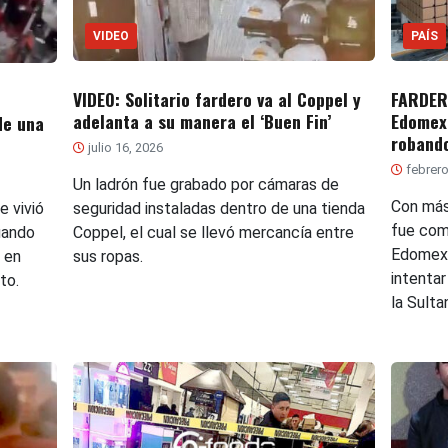
VIDEO
PAÍS
VIDEO: Solitario fardero va al Coppel y
FARDERO
adelanta a su manera el ‘Buen Fin’
Edomex
de una
robando
julio 16, 2026
febrero
Un ladrón fue grabado por cámaras de
Con más
 vivió
seguridad instaladas dentro de una tienda
fue com
uando
Coppel, el cual se llevó mercancía entre
Edomex 
 en
sus ropas.
intentar
to.
la Sulta