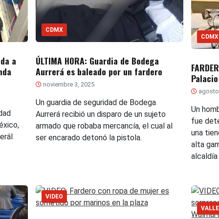
CDMX
CDMX
lda a
ÚLTIMA HORA: Guardia de Bodega
FARDERO
nda
Aurrerá es baleado por un fardero
Palacio
noviembre 3, 2025
agosto 
Un guardia de seguridad de Bodega
Un homb
idad
Aurrerá recibió un disparo de un sujeto
fue det
éxico,
armado que robaba mercancía, el cual al
una tie
erál
ser encarado detonó la pistola.
alta ga
alcaldía
VIDEO
VALLE