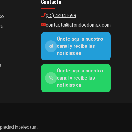
Contacto
(55) 44041699
co
contacto@afondoedomex.com
ca
Únete aquí a nuestro
canal y recibe las
noticias en
s
Únete aquí a nuestro
canal y recibe las
noticias en
piedad intelectual.