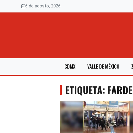
Saltar
6 de agosto, 2026
al
contenido
CDMX
VALLE DE MÉXICO
ETIQUETA: FARD