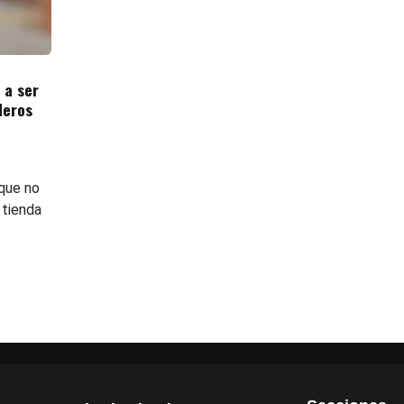
 a ser
deros
 que no
 tienda