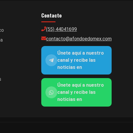
Contacto
(55) 44041699
co
contacto@afondoedomex.com
ca
Únete aquí a nuestro
canal y recibe las
noticias en
s
Únete aquí a nuestro
canal y recibe las
noticias en