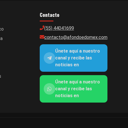
Contacto
(55) 44041699
co
contacto@afondoedomex.com
ca
Únete aquí a nuestro
canal y recibe las
noticias en
s
Únete aquí a nuestro
canal y recibe las
noticias en