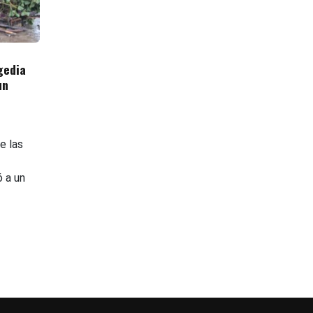
gedia
un
e las
ó a un