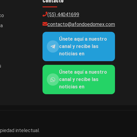
Contacto
(55) 44041699
co
contacto@afondoedomex.com
ca
Únete aquí a nuestro
canal y recibe las
noticias en
s
Únete aquí a nuestro
canal y recibe las
noticias en
piedad intelectual.