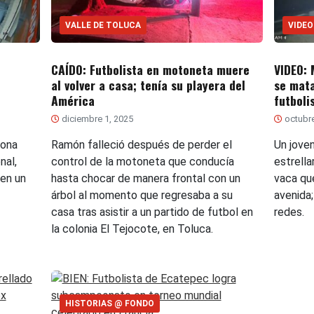
VALLE DE TOLUCA
VIDEO
CAÍDO: Futbolista en motoneta muere
VIDEO: 
al volver a casa; tenía su playera del
se mata
América
futboli
diciembre 1, 2025
octubre
lona
Ramón falleció después de perder el
Un jove
nal,
control de la motoneta que conducía
estrella
 en un
hasta chocar de manera frontal con un
vaca qu
árbol al momento que regresaba a su
avenida;
casa tras asistir a un partido de futbol en
redes.
la colonia El Tejocote, en Toluca.
HISTORIAS @ FONDO