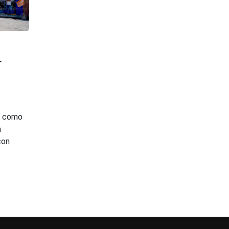
r
”, como
n
con