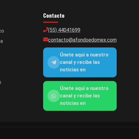
Contacto
(55) 44041699
co
contacto@afondoedomex.com
ca
Únete aquí a nuestro
canal y recibe las
noticias en
s
Únete aquí a nuestro
canal y recibe las
noticias en