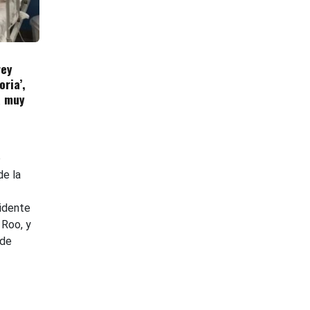
rey
oria’,
á muy
o
de la
cidente
 Roo, y
 de