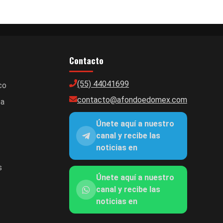
Contacto
(55) 44041699
co
contacto@afondoedomex.com
ca
Únete aquí a nuestro
canal y recibe las
noticias en
s
Únete aquí a nuestro
canal y recibe las
noticias en