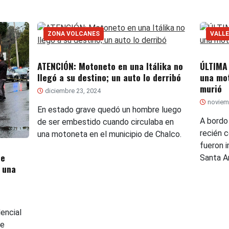
ZONA VOLCANES
VALLE
ATENCIÓN: Motoneto en una Itálika no
ÚLTIMA
llegó a su destino; un auto lo derribó
una mo
murió
diciembre 23, 2024
noviemb
En estado grave quedó un hombre luego
A bordo
de ser embestido cuando circulaba en
recién c
una motoneta en el municipio de Chalco.
fueron 
de
Santa An
 una
dencial
te