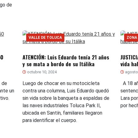
ego de
VALLE DE TOLUCA
ZONA
50
ATENCIÓN: Luis Eduardo tenía 21 años
JUSTICI
y se mata a bordo de su Itálika
vida ha
octubre 10, 2024
agosto
 de
Luego de chocar en su motocicleta
A 18 añ
ante un
contra una columna, Luis Eduardo quedó
sentenc
tivo.
sin vida sobre la banqueta a espaldas de
Lara por
las naves industriales Toluca Park II,
por hec
ubicada en Santín, familiares llegaron
para identificar el cuerpo.