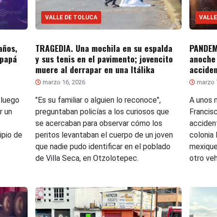
VALLE DE TOLUCA
VALLE
años,
TRAGEDIA. Una mochila en su espalda
PANDEMI
 papá
y sus tenis en el pavimento; jovencito
anoche 
muere al derrapar en una Itálika
accide
marzo 16, 2026
marzo 
 luego
"Es su familiar o alguien lo reconoce",
A unos 
r un
preguntaban policías a los curiosos que
Francis
se acercaban para observar cómo los
accident
ipio de
peritos levantaban el cuerpo de un joven
colonia 
que nadie pudo identificar en el poblado
mexique
de Villa Seca, en Otzolotepec.
otro veh