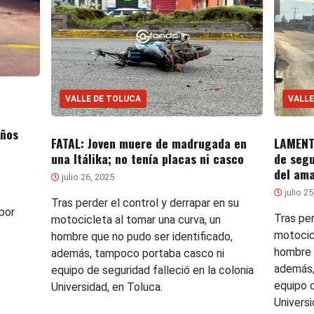
VALLE DE TOLUCA
VALLE
años
FATAL: Joven muere de madrugada en
LAMENTA
una Itálika; no tenía placas ni casco
de segu
del am
julio 26, 2025
julio 2
Tras perder el control y derrapar en su
por
Tras per
motocicleta al tomar una curva, un
motocic
hombre que no pudo ser identificado,
hombre 
además, tampoco portaba casco ni
además,
equipo de seguridad falleció en la colonia
equipo d
Universidad, en Toluca.
Universi