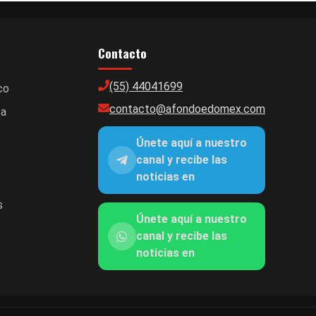
Contacto
(55) 44041699
co
contacto@afondoedomex.com
ca
Únete aquí a nuestro
canal y recibe las
noticias en
s
Únete aquí a nuestro
canal y recibe las
noticias en