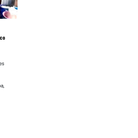
nco
es
a,