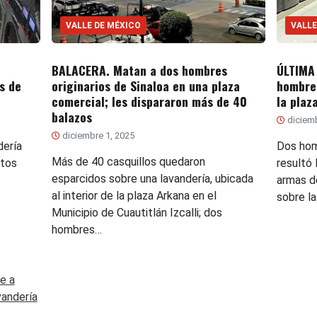
VALLE DE MÉXICO
VALLE
BALACERA. Matan a dos hombres
ÚLTIMA
s de
originarios de Sinaloa en una plaza
hombres
comercial; les dispararon más de 40
la plaz
balazos
diciemb
diciembre 1, 2025
dería
Dos hom
Más de 40 casquillos quedaron
etos
resultó
esparcidos sobre una lavandería, ubicada
armas d
al interior de la plaza Arkana en el
sobre l
Municipio de Cuautitlán Izcalli; dos
hombres…