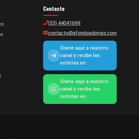
Contacto
(55) 44041699
co
contacto@afondoedomex.com
ca
Únete aquí a nuestro
canal y recibe las
noticias en
s
Únete aquí a nuestro
canal y recibe las
noticias en