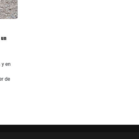
 un
 y en
er de