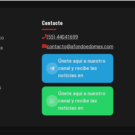
Contacto
(55) 44041699
co
contacto@afondoedomex.com
ca
Únete aquí a nuestro
canal y recibe las
noticias en
s
Únete aquí a nuestro
canal y recibe las
noticias en