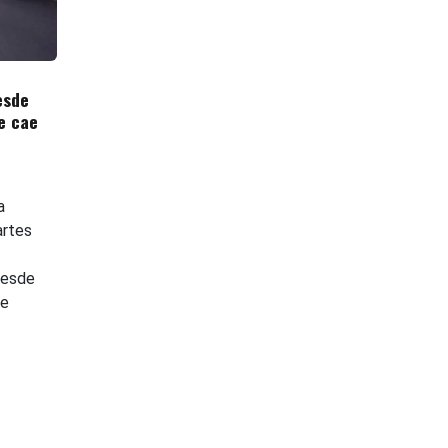
esde
e cae
a
artes
desde
le