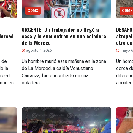
CDMX
CDMX
URGENTE: Un trabajador no llegó a
DESAFO
Merced
casa y lo encuentran en una coladera
atropel
de la Merced
otro co
agosto 4, 2026
mayo 6
s de
Un hombre murió esta mañana en la zona
Un homb
de la
de La Merced, alcaldía Venustiano
cerca d
erced
Carranza; fue encontrado en una
diferen
aron en
coladera.
acciden