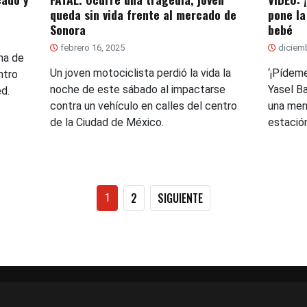
queda sin vida frente al mercado de
pone la
Sonora
bebé
febrero 16, 2025
diciemb
ma de
Un joven motociclista perdió la vida la
‘¡Pídeme
ntro
noche de este sábado al impactarse
Yasel B
d.
contra un vehículo en calles del centro
una men
de la Ciudad de México.
estació
Paginación
2
SIGUIENTE
1
de
entradas