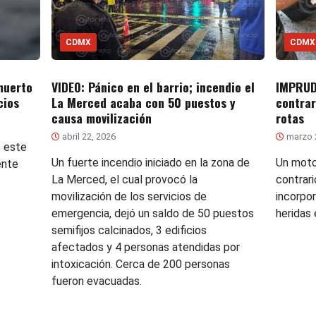
CDMX
CDMX
muerto
VIDEO: Pánico en el barrio; incendio el
IMPRUD
cios
La Merced acaba con 50 puestos y
contrar
causa movilización
rotas
abril 22, 2026
marzo 
e este
Un fuerte incendio iniciado en la zona de
Un moto
ente
La Merced, el cual provocó la
contrar
movilización de los servicios de
incorpor
emergencia, dejó un saldo de 50 puestos
heridas
semifijos calcinados, 3 edificios
afectados y 4 personas atendidas por
intoxicación. Cerca de 200 personas
fueron evacuadas.