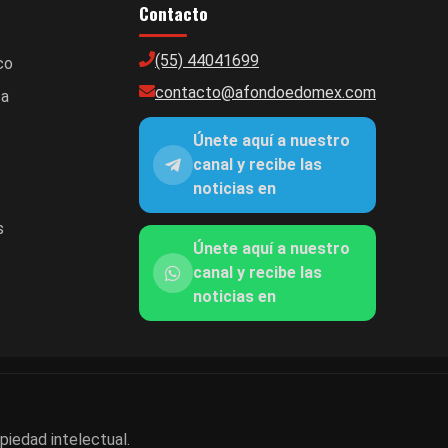
Contacto
(55) 44041699
co
contacto@afondoedomex.com
ca
Únete aquí a nuestro
canal y recibe las
noticias en
s
Únete aquí a nuestro
canal y recibe las
noticias en
piedad intelectual.