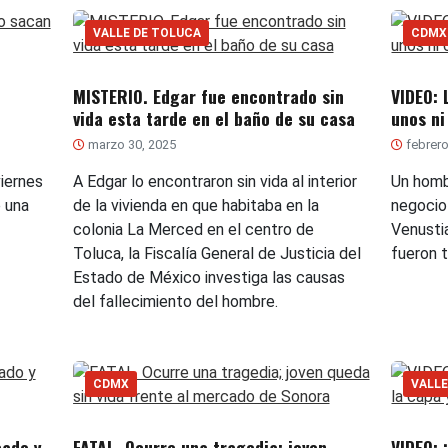
VALLE DE TOLUCA
CDMX
MISTERIO. Edgar fue encontrado sin
VIDEO: 
vida esta tarde en el baño de su casa
unos ni
marzo 30, 2025
febrero
viernes
A Edgar lo encontraron sin vida al interior
Un hombr
e una
de la vivienda en que habitaba en la
negocio
colonia La Merced en el centro de
Venusti
Toluca, la Fiscalía General de Justicia del
fueron t
Estado de México investiga las causas
del fallecimiento del hombre.
CDMX
VALLE
cado y
FATAL. Ocurre una tragedia; joven
VIDEO: 