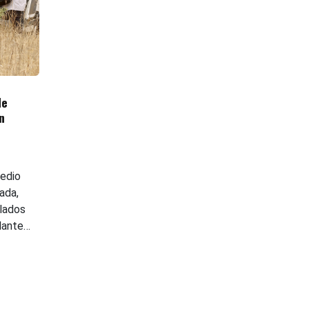
de
n
edio
ada,
llados
lante…