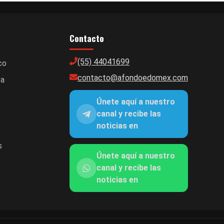
Contacto
(55) 44041699
co
contacto@afondoedomex.com
ca
Únete aquí a nuestro
canal y recibe las
noticias en
s
Únete aquí a nuestro
canal y recibe las
noticias en