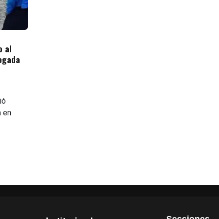
 al
hogada
ió
a en