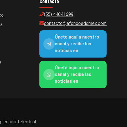
Contacto
(55) 44041699
co
contacto@afondoedomex.com
ca
Únete aquí a nuestro
canal y recibe las
noticias en
s
Únete aquí a nuestro
canal y recibe las
noticias en
piedad intelectual.