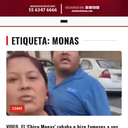
ETIQUETA: MONAS
CDMX
VIDEO. El ‘Chico Monas’ robaba e hizo famosos a sus