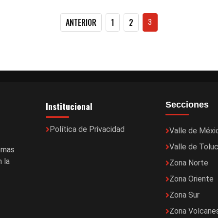
Paginación
ANTERIOR
1
2
3
de
entradas
Institucional
Secciones
Política de Privacidad
Valle de Méxi
Valle de Tolu
temas
 la
Zona Norte
Zona Oriente
Zona Sur
Zona Volcane