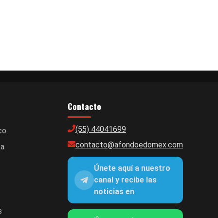
Contacto
(55) 44041699
co
contacto@afondoedomex.com
ca
Únete aquí a nuestro
canal y recibe las
noticias en
s