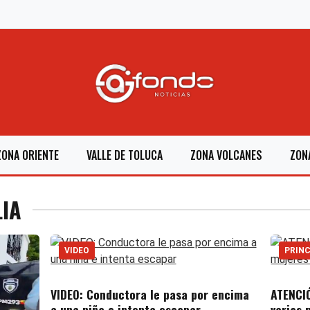
ZONA ORIENTE
VALLE DE TOLUCA
ZONA VOLCANES
ZON
LIA
VIDEO
PRINC
VIDEO: Conductora le pasa por encima
ATENCIÓ
a una niña e intenta escapar
varias 