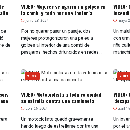
de
VIDEO: Mujeres se agarran a golpes en
VIDEO: 
alle
la combi y todo por una tontería
incendi
junio 28, 2024
mayo 2
 de
Por no querer pasar un pasaje, dos
Un malab
ió
mujeres protagonizaron una pelea a
con arm
che de
golpes al interior de una combi de
riña cal
pasajeros; hechos difundidos en redes.…
mariach
VIDEO
VIDEO
seis
VIDEO: Motociclista a toda velocidad
VIDEO: 
casa
se estrella contra una camioneta
‘desapa
abril 25, 2024
abril 1
cera
Un motociclista quedó gravemente
Un jove
herido luego de estrellarse contra una
por el a