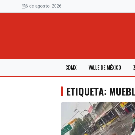
Saltar
6 de agosto, 2026
al
contenido
CDMX
VALLE DE MÉXICO
ETIQUETA: MUEB