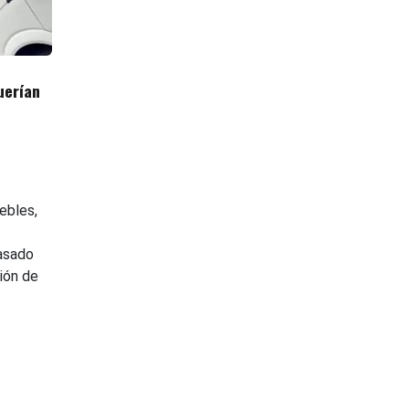
uerían
ebles,
pasado
ión de