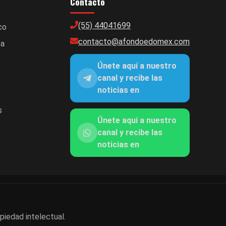
Contacto
(55) 44041699
co
contacto@afondoedomex.com
ca
Únete aquí a nuestro
canal y recibe las
noticias en
s
Únete aquí a nuestro
canal y recibe las
noticias en
piedad intelectual.