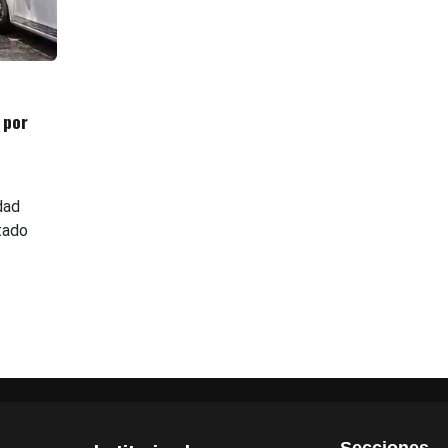
 por
dad
tado