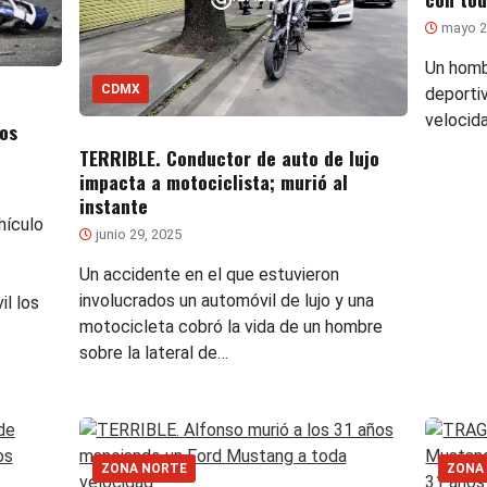
mayo 2
Un homb
CDMX
deporti
velocida
os
TERRIBLE. Conductor de auto de lujo
impacta a motociclista; murió al
instante
hículo
junio 29, 2025
Un accidente en el que estuvieron
involucrados un automóvil de lujo y una
il los
motocicleta cobró la vida de un hombre
sobre la lateral de…
ZONA NORTE
ZONA