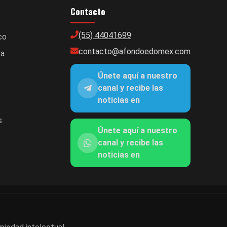
Contacto
(55) 44041699
co
contacto@afondoedomex.com
ca
Únete aquí a nuestro
canal y recibe las
noticias en
s
Únete aquí a nuestro
canal y recibe las
noticias en