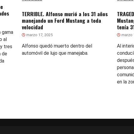
de
ados
TERRIBLE. Alfonso murió a los 31 años
TRAGED
manejando un Ford Mustang a toda
Mustang
velocidad
tenía 3
ta gama
marzo 17, 2025
marzo 
o al
Alfonso quedó muerto dentro del
Al inter
y tres
automóvil de lujo que manejaba.
conducía
a de
después
da
personas
comunid
en la z