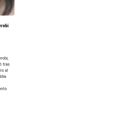
yrobi
robi,
ó tras
ro al
ldía
ento