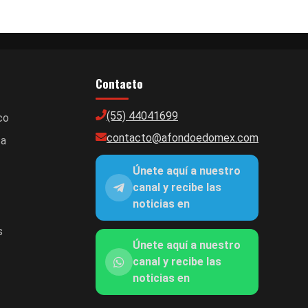
Contacto
(55) 44041699
co
contacto@afondoedomex.com
ca
Únete aquí a nuestro
canal y recibe las
noticias en
s
Únete aquí a nuestro
canal y recibe las
noticias en